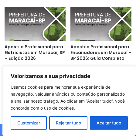
Apostila Profissional para
Apostila Profissional para
Eletricistas em Maracaí, SP
Encanadores em Maracaí –
– Edição 2026
SP 2026: Guia Completo
Valorizamos a sua privacidade
Usamos cookies para melhorar sua experiência de
navegação, veicular anúncios ou conteúdo personalizado
e analisar nosso tráfego. Ao clicar em “Aceitar tudo”, você
concorda com o uso de cookies.
Apostila Técnica em
Apostila de Formação
Informática – FUNGOTA
para Técnicos em
Araraquara SP | 2026
Segurança do Trabalho –
Customizar
Rejeitar tudo
Aceitar tudo
FUNGOTA Araraquara 2026
Facebook
X
WhatsApp
Telegram