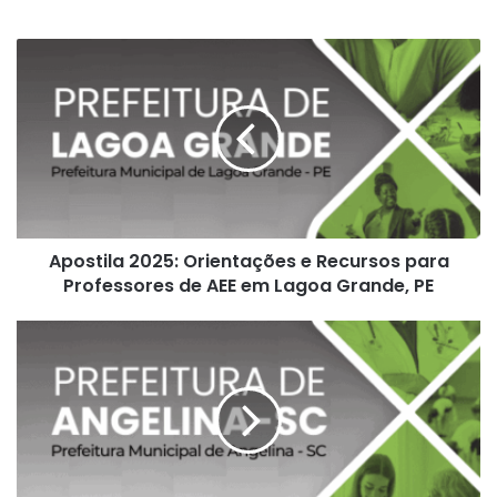
Apostila
2025:
Orientações
e
Recursos
para
Professores
de
AEE
Apostila 2025: Orientações e Recursos para
em
Lagoa
Professores de AEE em Lagoa Grande, PE
Grande,
PE
Descubra
a
Apostila
Médico
Pediatra
Angelina
SC
2026: