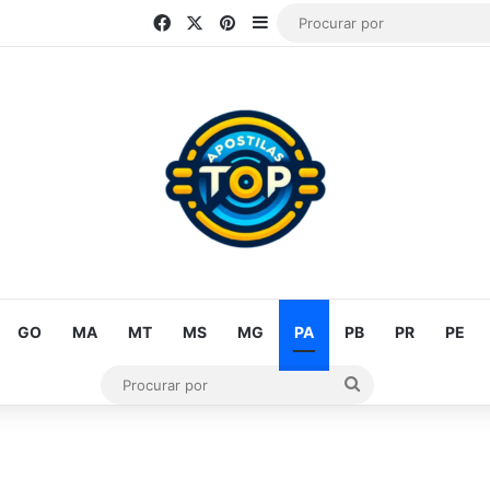
Facebook
X
Pinterest
Barra Lateral
GO
MA
MT
MS
MG
PA
PB
PR
PE
Procurar
por