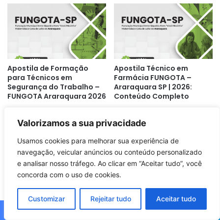
Apostila de Formação
Apostila Técnico em
para Técnicos em
Farmácia FUNGOTA –
Segurança do Trabalho –
Araraquara SP | 2026:
FUNGOTA Araraquara 2026
Conteúdo Completo
Valorizamos a sua privacidade
Usamos cookies para melhorar sua experiência de
navegação, veicular anúncios ou conteúdo personalizado
e analisar nosso tráfego. Ao clicar em “Aceitar tudo”, você
concorda com o uso de cookies.
Apostila de Enfermagem
Apostila de Capacitação
Hospitalar FUNGOTA 2026
para Almoxarifes –
– Araraquara, SP: Guia
FUNGOTA Araraquara SP
Customizar
Rejeitar tudo
Aceitar tudo
Completo
2026
Facebook
X
WhatsApp
Telegram