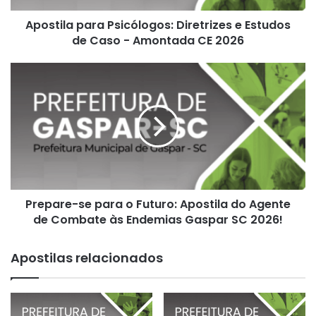
-
Apostila para Psicólogos: Diretrizes e Estudos
Amontada
CE
de Caso - Amontada CE 2026
2026
Prepare-
se
para
o
Futuro:
Apostila
do
Agente
de
Prepare-se para o Futuro: Apostila do Agente
Combate
às
de Combate às Endemias Gaspar SC 2026!
Endemias
Gaspar
Apostilas relacionados
SC
2026!