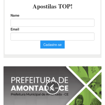
Apostila
para
Psicólogos:
Diretrizes
e
Estudos
de
Caso