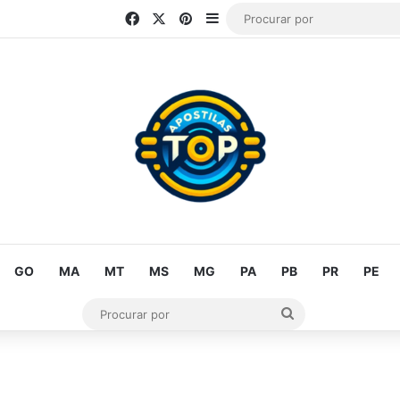
Facebook
X
Pinterest
Barra Lateral
GO
MA
MT
MS
MG
PA
PB
PR
PE
Procurar
por