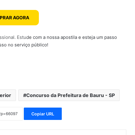
PRAR AGORA
ssional. Estude com a nossa apostila e esteja um passo
so no serviço público!
erior
Concurso da Prefeitura de Bauru - SP
Copiar URL
mblr
Pinterest
Reddit
VK
Compartilhar via e-mail
Imprimir