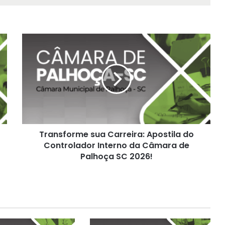
Transforme
sua
Carreira:
Apostila
do
Controlador
Interno
da
Câmara
Transforme sua Carreira: Apostila do
de
Palhoça
Controlador Interno da Câmara de
SC
Palhoça SC 2026!
2026!