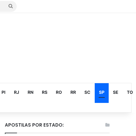
Procurar
por
PI
RJ
RN
RS
RO
RR
SC
SP
SE
TO
APOSTILAS POR ESTADO: