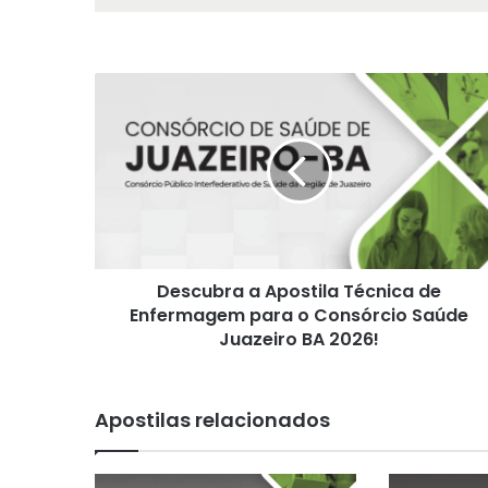
Descubra
a
Apostila
Técnica
de
Enfermagem
para
o
Consórcio
Descubra a Apostila Técnica de
Saúde
Juazeiro
Enfermagem para o Consórcio Saúde
BA
Juazeiro BA 2026!
2026!
Apostilas relacionados