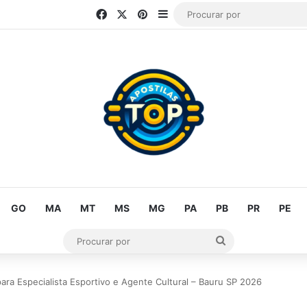
Facebook
X
Pinterest
Barra Lateral
GO
MA
MT
MS
MG
PA
PB
PR
PE
Procurar
por
para Especialista Esportivo e Agente Cultural – Bauru SP 2026