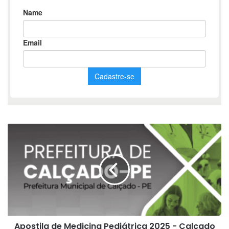
Apostila
de
Medicina
Pediátrica
2025
-
Calçado
PE:
Guia
Apostila de Medicina Pediátrica 2025 - Calçado
Completo