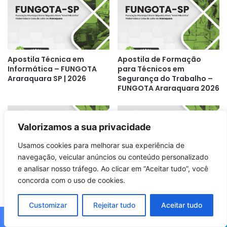
Apostila Técnica em
Apostila de Formação
Informática – FUNGOTA
para Técnicos em
Araraquara SP | 2026
Segurança do Trabalho –
FUNGOTA Araraquara 2026
Valorizamos a sua privacidade
Usamos cookies para melhorar sua experiência de
navegação, veicular anúncios ou conteúdo personalizado
e analisar nosso tráfego. Ao clicar em “Aceitar tudo”, você
Apostila Técnico em
Apostila de Enfermagem
concorda com o uso de cookies.
Farmácia FUNGOTA –
Hospitalar FUNGOTA 2026
Araraquara SP | 2026:
– Araraquara, SP: Guia
Conteúdo Completo
Completo
Customizar
Rejeitar tudo
Aceitar tudo
Facebook
X
WhatsApp
Telegram