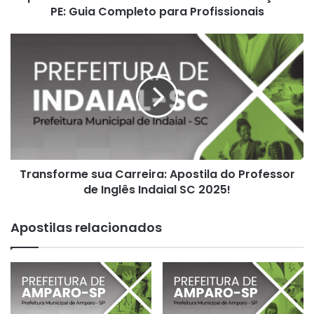
para
PE: Guia Completo para Profissionais
Profissionais
Transforme
sua
Carreira:
Apostila
do
Professor
de
Inglês
Indaial
Transforme sua Carreira: Apostila do Professor
SC
2025!
de Inglês Indaial SC 2025!
Apostilas relacionados