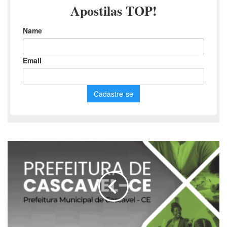
Apostila
do
Diretor
Escolar
2025
–
Cascavel,
CE: