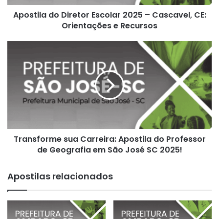
Orientações
Apostila do Diretor Escolar 2025 – Cascavel, CE:
e
Recursos
Orientações e Recursos
Transforme
sua
Carreira:
Apostila
do
Professor
de
Geografia
em
Transforme sua Carreira: Apostila do Professor
São
José
de Geografia em São José SC 2025!
SC
2025!
Apostilas relacionados