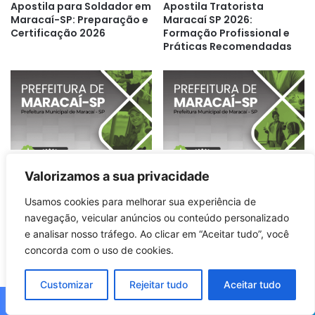
Apostila para Soldador em
Apostila Tratorista
Maracaí-SP: Preparação e
Maracaí SP 2026:
Certificação 2026
Formação Profissional e
Práticas Recomendadas
Apostila de Preparação
Apostila para Instrutores
Valorizamos a sua privacidade
para Vigilantes – Maracaí
de Oficinas: Maracaí SP –
SP 2026: Guia Completo
2026
Usamos cookies para melhorar sua experiência de
navegação, veicular anúncios ou conteúdo personalizado
e analisar nosso tráfego. Ao clicar em “Aceitar tudo”, você
concorda com o uso de cookies.
Customizar
Rejeitar tudo
Aceitar tudo
Apostila Merendeira 2026:
Apostila de Formação
Facebook
X
WhatsApp
Telegram