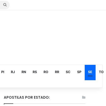
Procurar
por
PI
RJ
RN
RS
RO
RR
SC
SP
SE
TO
APOSTILAS POR ESTADO: