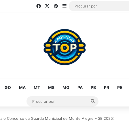
Facebook
X
Pinterest
Barra Lateral
GO
MA
MT
MS
MG
PA
PB
PR
PE
Procurar
por
ra o Concurso da Guarda Municipal de Monte Alegre – SE 2025: