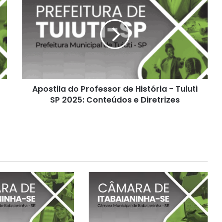
do
Professor
de
História
-
Tuiuti
SP
2025:
Apostila do Professor de História - Tuiuti
Conteúdos
e
SP 2025: Conteúdos e Diretrizes
Diretrizes