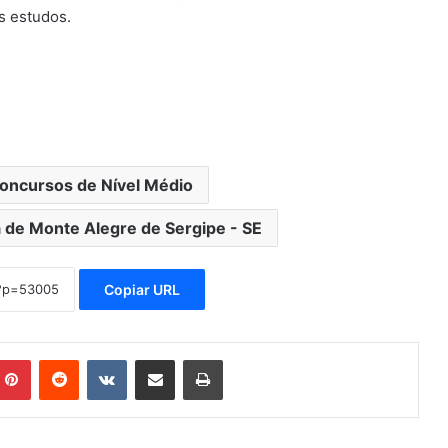
s estudos.
Concursos de Nível Médio
 de Monte Alegre de Sergipe - SE
Copiar URL
mblr
Pinterest
Reddit
VK
Compartilhar via e-mail
Imprimir