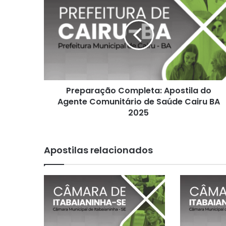
Completa:
Apostila
do
Agente
Comunitário
de
Saúde
Cairu
Preparação Completa: Apostila do
BA
2025
Agente Comunitário de Saúde Cairu BA
2025
Apostilas relacionados