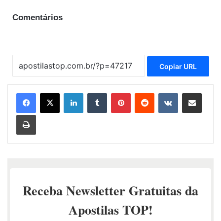
Comentários
Copiar URL
Linkedin
Tumblr
Pinterest
Reddit
VK
Compartilhar via e-mail
Imprimir