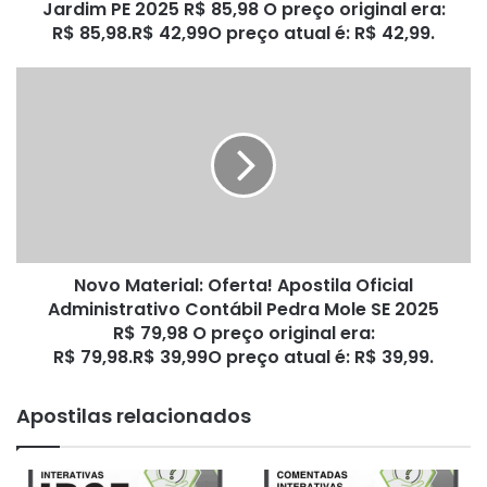
O
Jardim PE 2025 R$ 85,98 O preço original era:
preço
R$ 85,98.R$ 42,99O preço atual é: R$ 42,99.
original
era:
Novo
R$ 85,98.R$ 42,99O
Material:
preço
Oferta!
atual
Apostila
é:
Oficial
R$ 42,99.
Administrativo
Contábil
Pedra
Mole
Novo Material: Oferta! Apostila Oficial
SE
2025
Administrativo Contábil Pedra Mole SE 2025
R$ 79,98
R$ 79,98 O preço original era:
O
R$ 79,98.R$ 39,99O preço atual é: R$ 39,99.
preço
original
Apostilas relacionados
era:
R$ 79,98.R$ 39,99O
preço