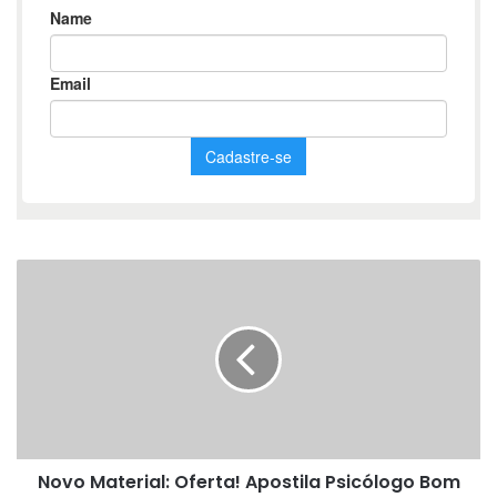
Novo
Material:
Oferta!
Apostila
Psicólogo
Bom
Jardim
PE
2025
Novo Material: Oferta! Apostila Psicólogo Bom
R$ 85,98