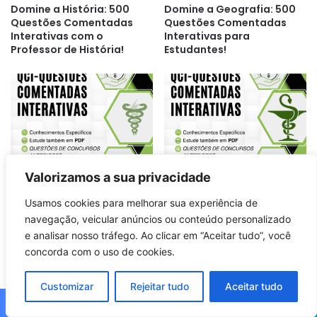
Domine a História: 500
Domine a Geografia: 500
Questões Comentadas
Questões Comentadas
Interativas com o
Interativas para
Professor de História!
Estudantes!
Desvende 500 Questões
Domine a Farmácia: 500
Valorizamos a sua privacidade
Comentadas Interativas:
Questões Comentadas
Seu Guia Completo para
Interativas para Seu
Usamos cookies para melhorar sua experiência de
Fisioterapia!
Sucesso!
navegação, veicular anúncios ou conteúdo personalizado
e analisar nosso tráfego. Ao clicar em “Aceitar tudo”, você
concorda com o uso de cookies.
Customizar
Rejeitar tudo
Aceitar tudo
Facebook
X
WhatsApp
Telegram