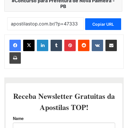
Concurso para Prefeitura de Nova Palmeira -
PB
Copiar URL
Linkedin
Tumblr
Pinterest
Reddit
VK
Compartilhar via e-mail
Imprimir