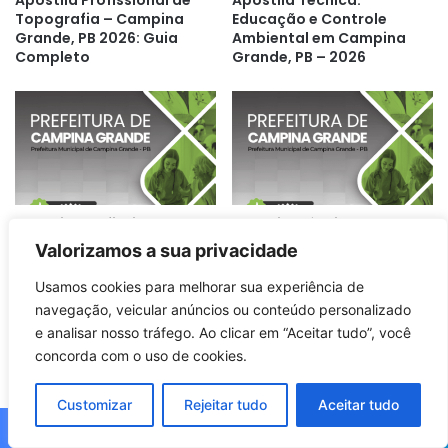
Apostila Profissional de
Apostila Técnica:
Topografia – Campina
Educação e Controle
Grande, PB 2026: Guia
Ambiental em Campina
Completo
Grande, PB – 2026
Apostila Profissional de
Apostila Técnica de
Enfermagem do Trabalho –
Enfermagem: Campina
Valorizamos a sua privacidade
Campina Grande PB 2026
Grande PB – 2026
Atualizações e Diretrizes
Usamos cookies para melhorar sua experiência de
navegação, veicular anúncios ou conteúdo personalizado
e analisar nosso tráfego. Ao clicar em “Aceitar tudo”, você
concorda com o uso de cookies.
Customizar
Rejeitar tudo
Aceitar tudo
Apostila de Segurança do
Apostila de Formação em
Facebook
X
WhatsApp
Telegram