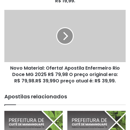
R$ 19,99.
preço
original
Novo
era:
Material:
R$ 39,98.R$ 19,99O
Oferta!
preço
Apostila
atual
Enfermeiro
é:
Rio
R$ 19,99.
Doce
MG
2025
Novo Material: Oferta! Apostila Enfermeiro Rio
R$ 79,98
O
Doce MG 2025 R$ 79,98 O preço original era:
preço
R$ 79,98.R$ 39,99O preço atual é: R$ 39,99.
original
era:
Apostilas relacionados
R$ 79,98.R$ 39,99O
preço
atual
é:
R$ 39,99.