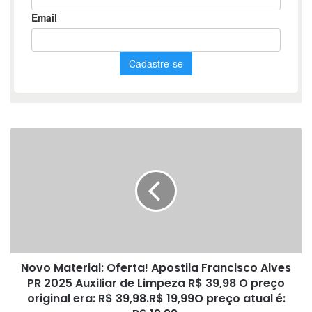
Novo
Material:
Oferta!
Apostila
Francisco
Alves
PR
2025
Auxiliar
Novo Material: Oferta! Apostila Francisco Alves
de
Limpeza
PR 2025 Auxiliar de Limpeza R$ 39,98 O preço
R$ 39,98
original era: R$ 39,98.R$ 19,99O preço atual é:
O