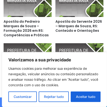
Apostila do Pedreiro
Apostila do Servente 2026
Marques de Souza –
– Marques de Souza, RS:
Formação 2026 em RS:
Conteúdo e Orientações
Competências e Práticas
Valorizamos a sua privacidade
Usamos cookies para melhorar sua experiência de
navegação, veicular anúncios ou conteúdo personalizado
Apostila Técnico Agrícola
Apostila Merendeira
2026: Guia Completo para
Marques de Souza RS 2026:
e analisar nosso tráfego. Ao clicar em “Aceitar tudo”, você
Profissionais em Marques
Guia Completo para
concorda com o uso de cookies.
de Souza
Profissionais
Customizar
Rejeitar tudo
Aceitar tudo
Facebook
X
WhatsApp
Telegram