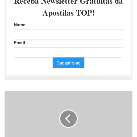
Novo
Material:
Apostila
Técnico
de
Enfermagem
Treviso