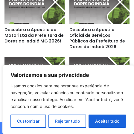
Descubra a Apostila do
Descubra a Apostila
Motorista da Prefeitura de
Oficial de Serviços
Dores do Indaiá MG 2026!
Públicos da Prefeitura de
Dores do Indaiá 2026!
Valorizamos a sua privacidade
Usamos cookies para melhorar sua experiência de
navegação, veicular anúncios ou conteúdo personalizado
Descubra a Apostila do
Apostila Coveiro 2026:
e analisar nosso tráfego. Ao clicar em “Aceitar tudo”, você
Operador de Máquinas:
Prepare-se para o
concorda com o uso de cookies.
Prefeitura Dores do Indaiá
Concurso da Prefeitura
MG 2026!
Dores do Indaiá MG!
Customizar
Rejeitar tudo
Aceitar tudo
Facebook
X
WhatsApp
Telegram