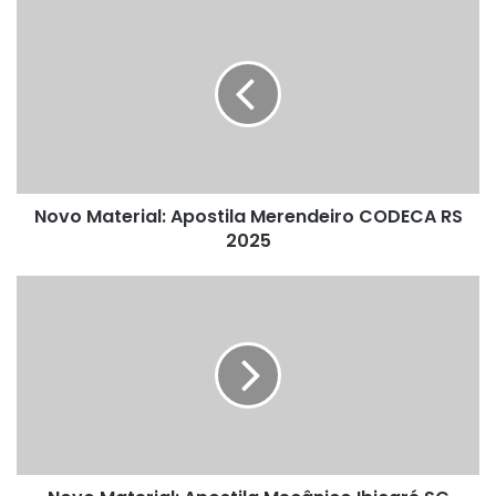
Novo
Material:
Apostila
Merendeiro
CODECA
RS
2025
Novo Material: Apostila Merendeiro CODECA RS
2025
Novo
Material:
Apostila
Mecânico
Ibicaré
SC
2025