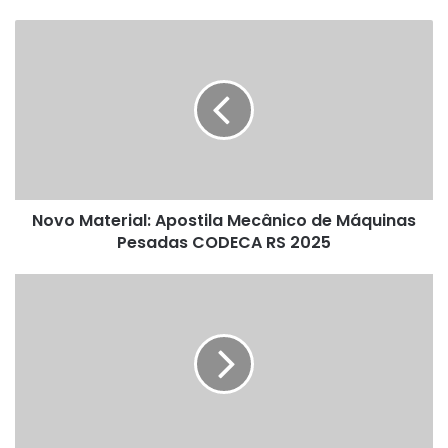
Novo
Material:
Apostila
Mecânico
de
Máquinas
Pesadas
CODECA
RS
Novo Material: Apostila Mecânico de Máquinas
2025
Pesadas CODECA RS 2025
Novo
Material:
Apostila
Operador
de
Equipamentos
Ibicaré
SC