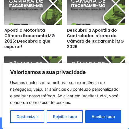
Apostila Motorista
Descubra a Apostila do
Câmara Itacarambi MG
Controlador Interno da
2026: Descubra o que
Câmara de Itacarambi MG
esperar!
2026!
Valorizamos a sua privacidade
Usamos cookies para melhorar sua experiência de
navegação, veicular anúncios ou conteúdo personalizado
Descubra a Apostila do
Descubra os Segredos da
e analisar nosso tráfego. Ao clicar em “Aceitar tudo”, você
Analista Parlamentar
Apostila Auxiliar
concorda com o uso de cookies.
Contábil da Câmara de
Administrativo Câmara
Bom Despacho MG 2026!
Bom Despacho MG 2026!
Customizar
Rejeitar tudo
Aceitar tudo
Facebook
X
WhatsApp
Telegram