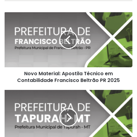
Novo
Material:
Apostila
Técnico
em
Contabilidade
Francisco
Beltrão
PR
Novo Material: Apostila Técnico em
2025
Contabilidade Francisco Beltrão PR 2025
Novo
Material:
Apostila
Ouvidor
Tapurah
MT
2025