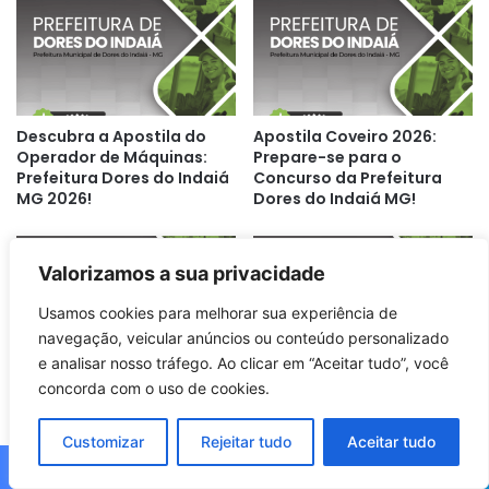
Descubra a Apostila do
Apostila Coveiro 2026:
Operador de Máquinas:
Prepare-se para o
Prefeitura Dores do Indaiá
Concurso da Prefeitura
MG 2026!
Dores do Indaiá MG!
Valorizamos a sua privacidade
Usamos cookies para melhorar sua experiência de
navegação, veicular anúncios ou conteúdo personalizado
e analisar nosso tráfego. Ao clicar em “Aceitar tudo”, você
Descubra a Apostila
Apostila Cantineira:
concorda com o uso de cookies.
Servente Escolar da
Descubra os Segredos da
Prefeitura de Dores do
Prefeitura de Dores do
Indaiá MG 2026!
Indaiá MG 2026!
Customizar
Rejeitar tudo
Aceitar tudo
Facebook
X
WhatsApp
Telegram