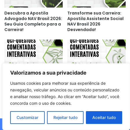
Descubra a Apostila
Transforme sua Carreira:
Advogado NAV Brasil 2026:
Apostila Assistente Social
Seu Guia Completo para a
NAV Brasil 2026
Carreira!
Desvendada!
Valorizamos a sua privacidade
Descubra Tudo com 500
Desvende a Nutrição: 500
Questões Comentadas:
Questões Comentadas
Usamos cookies para melhorar sua experiência de
Prepare-se para o QCI
Interativas para
navegação, veicular anúncios ou conteúdo personalizado
Técnico de Enfermagem!
Concursos!
e analisar nosso tráfego. Ao clicar em “Aceitar tudo”, você
concorda com o uso de cookies.
Customizar
Rejeitar tudo
Aceitar tudo
Facebook
X
WhatsApp
Telegram