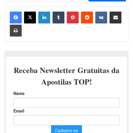
Linkedin
Tumblr
Pinterest
Reddit
VK
Compartilhar via e-mail
Imprimir