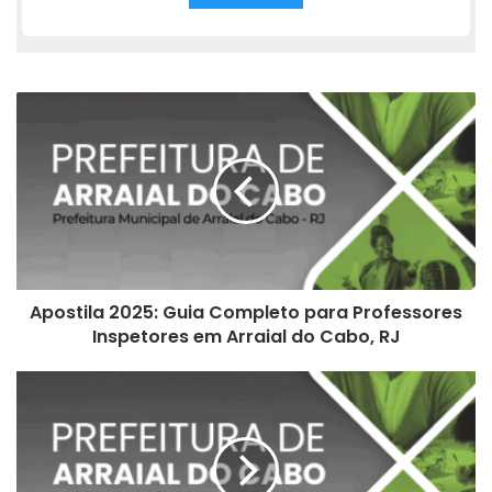
Apostila
2025:
Guia
Completo
para
Professores
Inspetores
em
Arraial
Apostila 2025: Guia Completo para Professores
do
Cabo,
Inspetores em Arraial do Cabo, RJ
RJ
Guiando
o
Futuro:
Apostila
do