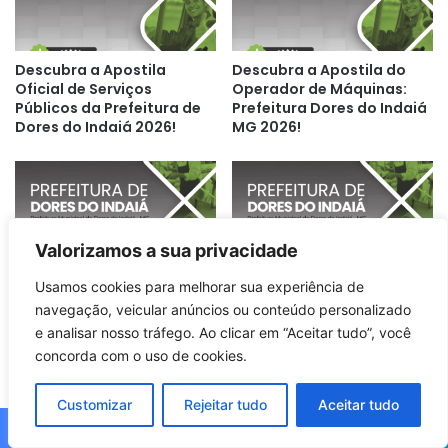
Descubra a Apostila
Descubra a Apostila do
Oficial de Serviços
Operador de Máquinas:
Públicos da Prefeitura de
Prefeitura Dores do Indaiá
Dores do Indaiá 2026!
MG 2026!
Valorizamos a sua privacidade
Usamos cookies para melhorar sua experiência de
Apostila Coveiro 2026:
Descubra a Apostila
navegação, veicular anúncios ou conteúdo personalizado
Prepare-se para o
Servente Escolar da
Concurso da Prefeitura
Prefeitura de Dores do
e analisar nosso tráfego. Ao clicar em “Aceitar tudo”, você
Dores do Indaiá MG!
Indaiá MG 2026!
concorda com o uso de cookies.
Customizar
Rejeitar tudo
Aceitar tudo
Facebook
X
WhatsApp
Telegram