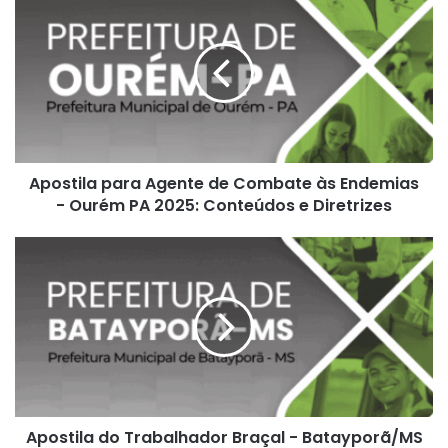
para
Agente
de
Combate
às
Endemias
-
Ourém
Apostila para Agente de Combate às Endemias
PA
2025:
- Ourém PA 2025: Conteúdos e Diretrizes
Conteúdos
e
Apostila
Diretrizes
do
Trabalhador
Braçal
-
Batayporã/MS
2025:
Guia
Completo
Apostila do Trabalhador Braçal - Batayporã/MS
e