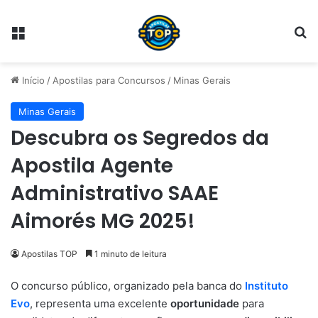
Menu
Pr
Início
/
Apostilas para Concursos
/
Minas Gerais
Minas Gerais
Descubra os Segredos da
Apostila Agente
Administrativo SAAE
Aimorés MG 2025!
Apostilas TOP
1 minuto de leitura
O concurso público, organizado pela banca do
Instituto
Evo
, representa uma excelente
oportunidade
para