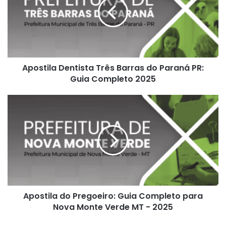
Barras
do
Paraná
PR:
Guia
Completo
Apostila Dentista Três Barras do Paraná PR:
2025
Guia Completo 2025
Apostila
do
Pregoeiro:
Guia
Completo
para
Nova
Monte
Verde
Apostila do Pregoeiro: Guia Completo para
MT
-
Nova Monte Verde MT - 2025
2025