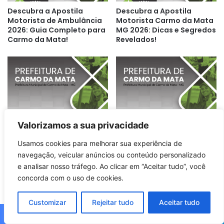
Descubra a Apostila
Descubra a Apostila
Motorista de Ambulância
Motorista Carmo da Mata
2026: Guia Completo para
MG 2026: Dicas e Segredos
Carmo da Mata!
Revelados!
Descubra Tudo Sobre a
Descubra as Inovações da
Valorizamos a sua privacidade
Apostila do Operador de
Apostila Operário: Carmo
Máquinas em Carmo da
da Mata MG 2026
Usamos cookies para melhorar sua experiência de
Mata MG 2026!
navegação, veicular anúncios ou conteúdo personalizado
e analisar nosso tráfego. Ao clicar em “Aceitar tudo”, você
concorda com o uso de cookies.
Customizar
Rejeitar tudo
Aceitar tudo
Facebook
X
WhatsApp
Telegram