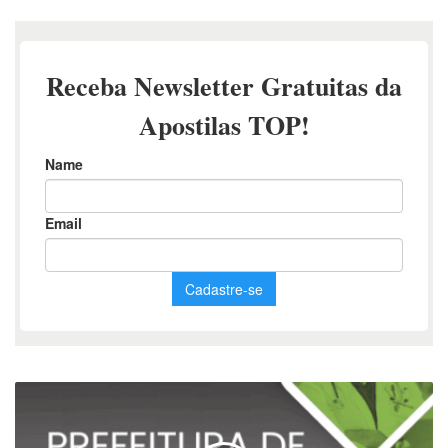
Apostila
Dentista
Três