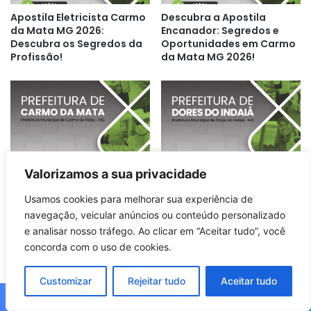
Apostila Eletricista Carmo
Descubra a Apostila
da Mata MG 2026:
Encanador: Segredos e
Descubra os Segredos da
Oportunidades em Carmo
Profissão!
da Mata MG 2026!
Descubra a Apostila Fiscal
Descubra a Apostila
Valorizamos a sua privacidade
de Carmo da Mata MG
Mecânico da Prefeitura de
2026: Tudo que Você
Dores do Indaiá MG 2026:
Usamos cookies para melhorar sua experiência de
Precisa Saber!
Tudo que Você Precisa
navegação, veicular anúncios ou conteúdo personalizado
Saber!
e analisar nosso tráfego. Ao clicar em “Aceitar tudo”, você
concorda com o uso de cookies.
Customizar
Rejeitar tudo
Aceitar tudo
Facebook
X
WhatsApp
Telegram