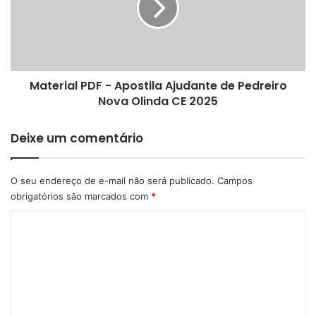
Ajudante
de
Pedreiro
Nova
Olinda
Material PDF - Apostila Ajudante de Pedreiro
CE
2025
Nova Olinda CE 2025
Deixe um comentário
O seu endereço de e-mail não será publicado.
Campos
obrigatórios são marcados com
*
C
o
m
e
n