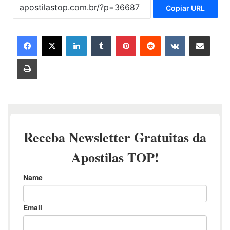
Copiar URL
Linkedin
Tumblr
Pinterest
Reddit
VK
Compartilhar via e-mail
Imprimir