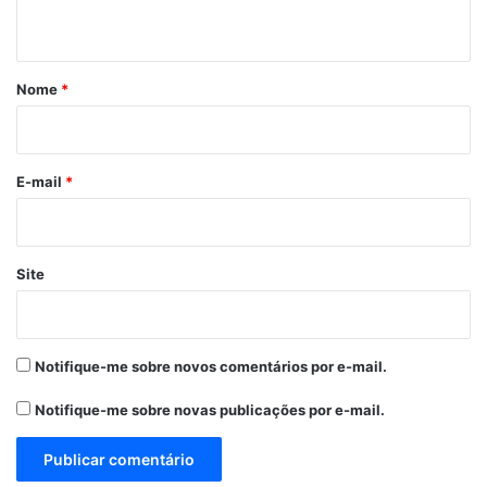
t
á
r
Nome
*
i
o
*
E-mail
*
Site
Notifique-me sobre novos comentários por e-mail.
Notifique-me sobre novas publicações por e-mail.