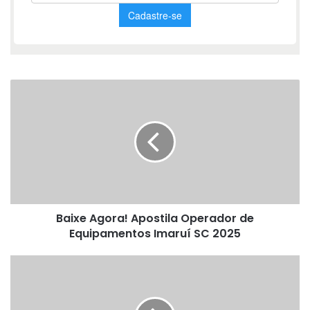
Baixe
Agora!
Apostila
Operador
de
Equipamentos
Imaruí
SC
2025
Baixe Agora! Apostila Operador de
Equipamentos Imaruí SC 2025
Material
PDF
-
Apostila