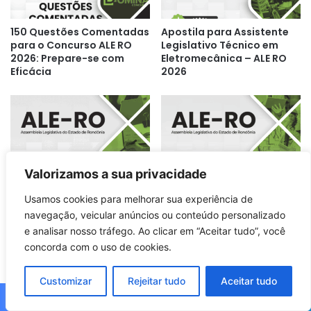
150 Questões Comentadas
Apostila para Assistente
para o Concurso ALE RO
Legislativo Técnico em
2026: Prepare-se com
Eletromecânica – ALE RO
Eficácia
2026
Valorizamos a sua privacidade
Apostila para Assistente
Apostila Completa:
Usamos cookies para melhorar sua experiência de
Legislativo: Tradução e
Assistente Legislativo e
Interpretação de Libras –
Técnico em Segurança do
navegação, veicular anúncios ou conteúdo personalizado
ALE RO 2026
Trabalho ALE RO 2026
e analisar nosso tráfego. Ao clicar em “Aceitar tudo”, você
concorda com o uso de cookies.
Customizar
Rejeitar tudo
Aceitar tudo
Facebook
X
WhatsApp
Telegram