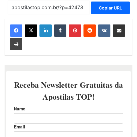
Copiar URL
Linkedin
Tumblr
Pinterest
Reddit
VK
Compartilhar via e-mail
Imprimir