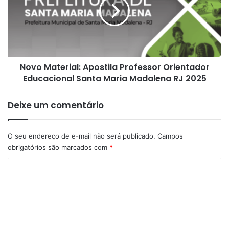
Professor
Orientador
Educacional
Santa
Maria
Madalena
Novo Material: Apostila Professor Orientador
RJ
2025
Educacional Santa Maria Madalena RJ 2025
Deixe um comentário
O seu endereço de e-mail não será publicado.
Campos
obrigatórios são marcados com
*
C
o
m
e
n