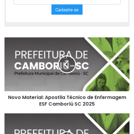
Novo
Material:
Apostila
Técnico
de
Enfermagem
ESF
Camboriú
SC
Novo Material: Apostila Técnico de Enfermagem
2025
ESF Camboriú SC 2025
Novo
Material:
Apostila