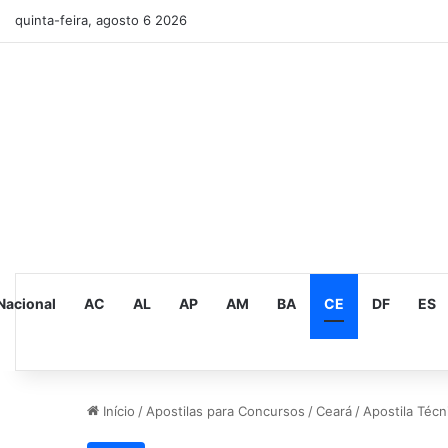
quinta-feira, agosto 6 2026
Nacional
AC
AL
AP
AM
BA
CE
DF
ES
Início
/
Apostilas para Concursos
/
Ceará
/
Apostila Téc