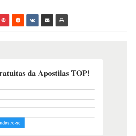
mblr
Pinterest
Reddit
VK
Compartilhar via e-mail
Imprimir