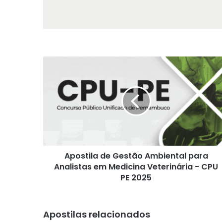
Apostila
de
Gestão
Ambiental
para
Analistas
em
Medicina
Veterinária
Apostila de Gestão Ambiental para
-
CPU
Analistas em Medicina Veterinária - CPU
PE
PE 2025
2025
Apostilas relacionados