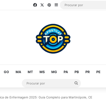
Facebook
X
Pinterest
Barra Lateral
GO
MA
MT
MS
MG
PA
PB
PR
PE
Procurar
por
nica de Enfermagem 2025: Guia Completo para Martinópole, CE