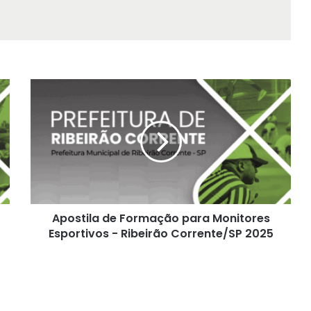
Apostila
de
Formação
para
Monitores
Esportivos
-
Ribeirão
Corrente/SP
Apostila de Formação para Monitores
2025
Esportivos - Ribeirão Corrente/SP 2025