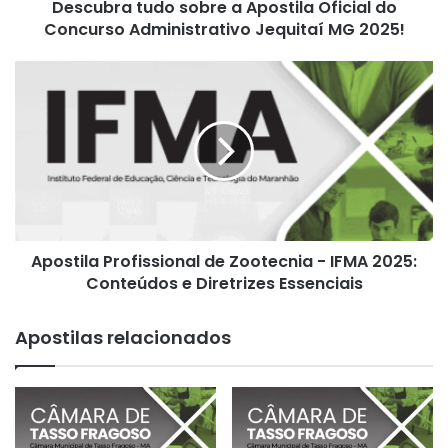
Descubra tudo sobre a Apostila Oficial do
Jequitaí
MG
Concurso Administrativo Jequitaí MG 2025!
2025!
Apostila
Profissional
de
Zootecnia
-
IFMA
2025:
Conteúdos
e
Apostila Profissional de Zootecnia - IFMA 2025:
Diretrizes
Essenciais
Conteúdos e Diretrizes Essenciais
Apostilas relacionados