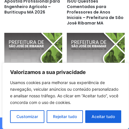
Apostila Profissional para
1500 Questões
Engenheiro Agrícola –
Comentadas para
Buriticupu MA 2026
Professores de Anos
Iniciais – Prefeitura de São
José Ribamar MA
Apostila Completa para
Apostila Completa para
Valorizamos a sua privacidade
Agente de Combate à
Agente Comunitário de
Endemias – São José de
Saúde – São José de
Usamos cookies para melhorar sua experiência de
Ribamar MA 2026
Ribamar MA 2026
navegação, veicular anúncios ou conteúdo personalizado
e analisar nosso tráfego. Ao clicar em “Aceitar tudo”, você
concorda com o uso de cookies.
Customizar
Rejeitar tudo
Aceitar tudo
Facebook
X
WhatsApp
Telegram