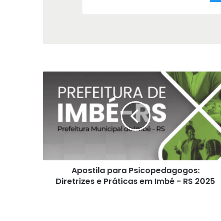
Apostila
para
Psicopedagogos:
Diretrizes
e
Práticas
em
Imbé
-
Apostila para Psicopedagogos:
RS
2025
Diretrizes e Práticas em Imbé - RS 2025