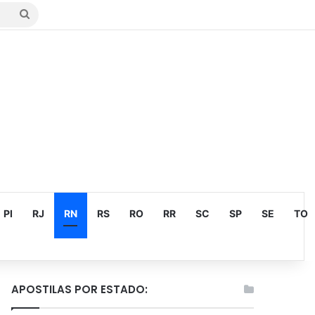
Procurar
por
PI
RJ
RN
RS
RO
RR
SC
SP
SE
TO
APOSTILAS POR ESTADO: