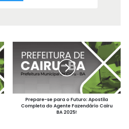
Prepare-
se
para
o
Futuro:
Apostila
Completa
do
Agente
Prepare-se para o Futuro: Apostila
Fazendário
Cairu
Completa do Agente Fazendário Cairu
BA
BA 2025!
2025!