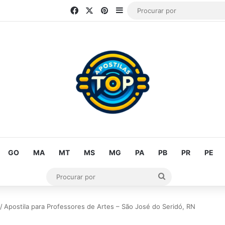
Facebook
X
Pinterest
Barra Lateral
GO
MA
MT
MS
MG
PA
PB
PR
PE
Procurar
por
/
Apostila para Professores de Artes – São José do Seridó, RN