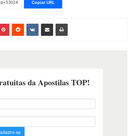
Copiar URL
mblr
Pinterest
Reddit
VK
Compartilhar via e-mail
Imprimir