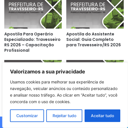
Apostila Para Operário
Apostila do Assistente
Especializado: Travesseiro
Social: Guia Completo
RS 2026 – Capacitação
para Travesseiro/RS 2026
Profissional
Valorizamos a sua privacidade
Usamos cookies para melhorar sua experiência de
navegação, veicular anúncios ou conteúdo personalizado
e analisar nosso tráfego. Ao clicar em “Aceitar tudo”, você
Apostila para Motoristas
Apostila Profissional para
concorda com o uso de cookies.
de São Valentim do Sul –
Operador de Máquinas –
RS: Guia 2026 Completo
São Valentim do Sul RS
2026
Customizar
Rejeitar tudo
Aceitar tudo
Facebook
X
WhatsApp
Telegram