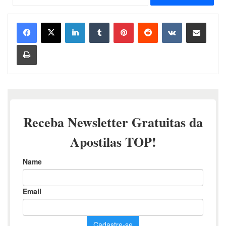
Linkedin
Tumblr
Pinterest
Reddit
VK
Compartilhar via e-mail
Imprimir