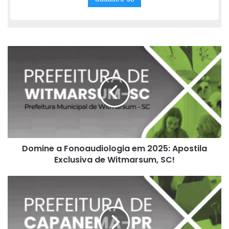
Domine
a
Fonoaudiologia
em
2025:
Apostila
Exclusiva
de
Witmarsum,
Domine a Fonoaudiologia em 2025: Apostila
SC!
Exclusiva de Witmarsum, SC!
Apostila
Contador
Público
2025:
Guia