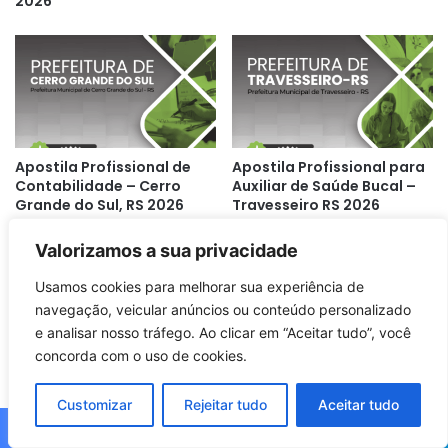
2026
Apostila Profissional de
Apostila Profissional para
Contabilidade – Cerro
Auxiliar de Saúde Bucal –
Grande do Sul, RS 2026
Travesseiro RS 2026
Valorizamos a sua privacidade
Usamos cookies para melhorar sua experiência de
navegação, veicular anúncios ou conteúdo personalizado
e analisar nosso tráfego. Ao clicar em “Aceitar tudo”, você
concorda com o uso de cookies.
Apostila Para Operário
Apostila do Assistente
Especializado: Travesseiro
Social: Guia Completo
Customizar
Rejeitar tudo
Aceitar tudo
RS 2026 – Capacitação
para Travesseiro/RS 2026
Profissional
Facebook
X
WhatsApp
Telegram