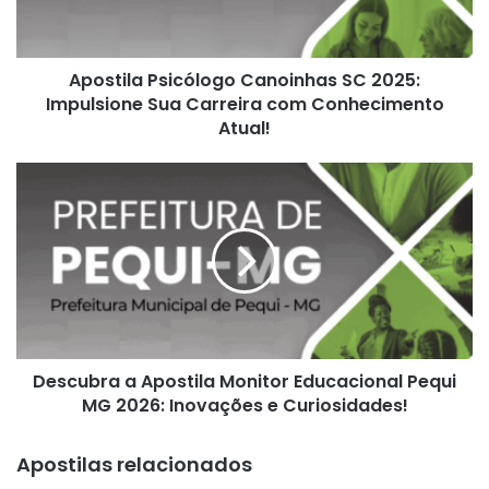
Sua
Carreira
com
Apostila Psicólogo Canoinhas SC 2025:
Conhecimento
Atual!
Impulsione Sua Carreira com Conhecimento
Atual!
Descubra
a
Apostila
Monitor
Educacional
Pequi
MG
2026:
Inovações
Descubra a Apostila Monitor Educacional Pequi
e
Curiosidades!
MG 2026: Inovações e Curiosidades!
Apostilas relacionados