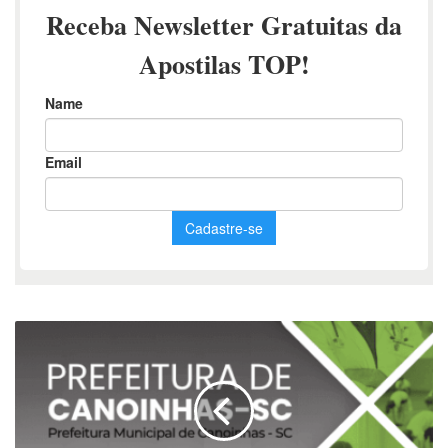
Apostila
Psicólogo
Canoinhas
SC
2025:
Impulsione