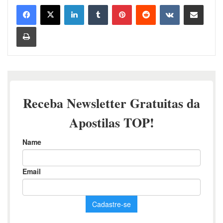
Linkedin
Tumblr
Pinterest
Reddit
VK
Compartilhar via e-mail
Imprimir