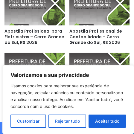
Apostila Profissional para
Apostila Profissional de
Eletricistas – Cerro Grande
Contabilidade – Cerro
do Sul, RS 2026
Grande do Sul, RS 2026
Valorizamos a sua privacidade
Usamos cookies para melhorar sua experiência de
Apostila Profissional para
Apostila Para Operário
navegação, veicular anúncios ou conteúdo personalizado
Auxiliar de Saúde Bucal –
Especializado: Travesseiro
e analisar nosso tráfego. Ao clicar em “Aceitar tudo”, você
Travesseiro RS 2026
RS 2026 – Capacitação
concorda com o uso de cookies.
Profissional
Customizar
Rejeitar tudo
Aceitar tudo
Facebook
X
WhatsApp
Telegram