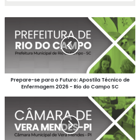
Prepare-
se
para
o
Futuro:
Apostila
Técnico
de
Enfermagem
Prepare-se para o Futuro: Apostila Técnico de
2026
-
Enfermagem 2026 - Rio do Campo SC
Rio
do
Apostila
Campo
Profissional
SC
para
Auxiliar
de
Serviços
Gerais