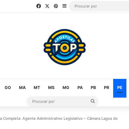
Facebook
X
Pinterest
Barra Lateral
GO
MA
MT
MS
MG
PA
PB
PR
PE
Procurar
por
la Completa: Agente Administrativo Legislativo – Câmara Lagoa do