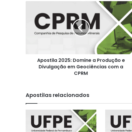
Apostila
2025:
Domine
a
Produção
e
Divulgação
em
Geociências
Apostila 2025: Domine a Produção e
com
a
Divulgação em Geociências com a
CPRM
CPRM
Apostilas relacionados