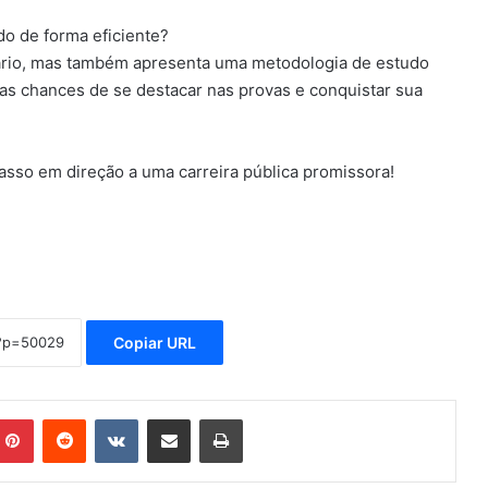
o de forma eficiente?
sário, mas também apresenta uma metodologia de estudo
uas chances de se destacar nas provas e conquistar sua
asso em direção a uma carreira pública promissora!
Copiar URL
mblr
Pinterest
Reddit
VK
Compartilhar via e-mail
Imprimir