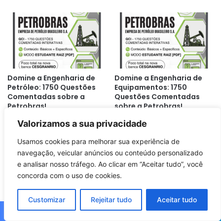
Domine a Engenharia de
Domine a Engenharia de
Petróleo: 1750 Questões
Equipamentos: 1750
Comentadas sobre a
Questões Comentadas
Petrobras!
sobre a Petrobras!
Valorizamos a sua privacidade
Usamos cookies para melhorar sua experiência de
navegação, veicular anúncios ou conteúdo personalizado
e analisar nosso tráfego. Ao clicar em “Aceitar tudo”, você
concorda com o uso de cookies.
Domine a Engenharia
Desvende a Petrobras:
Elétrica: 1750 Questões
1750 Questões
Customizar
Rejeitar tudo
Aceitar tudo
Comentadas sobre
Comentadas de Economia
Petrobras!
pela Cesgranrio!
Facebook
X
WhatsApp
Telegram